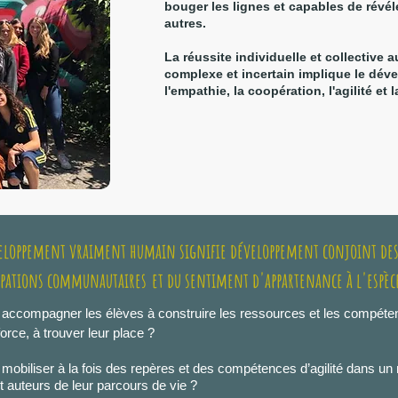
bouger les lignes et capables de révéle
autres.
La réussite individuelle et collective
complexe et incertain implique le dé
l'empathie,
la coopération, l'agilité et l
eloppement vraiment humain signifie développement conjoint des
cipations communautaires
et du sentiment d'appartenance à l'espè
ccompagner les élèves à construire les ressources et les compétenc
force, à trouver leur place ?
biliser à la fois des repères et des compétences d’agilité dans un 
 auteurs de leur parcours de vie ?