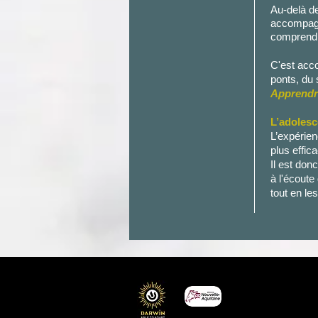
Au-delà d
accompagn
comprendre
C'est accom
ponts,
du 
Apprendre
L’adolesc
L’expérie
plus effica
Il est don
à l'écoute
tout en le