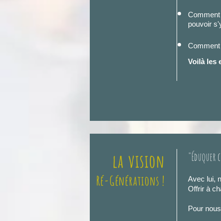
Comment l
pouvoir s'
Comment re
Voilà les
la vision
"Éduquer c
Ré-Générations !
Avec lui, 
Offrir à c
Pour nous,