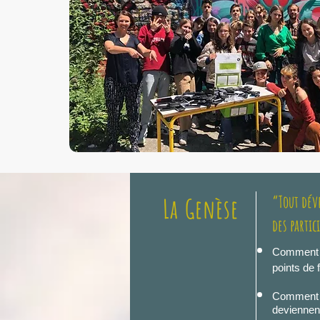
“Tout dév
La Genèse
des parti
Comment a
points de 
Comment mo
deviennent