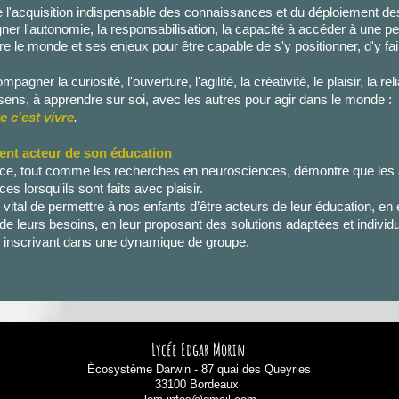
e l'acquisition indispensable des connaissances et du déploiement d
er l'autonomie, la responsabilisation, la capacité à accéder à une 
 le monde et ses enjeux pour être capable de s'y positionner, d'y fair
pagner la curiosité, l'ouverture, l'agilité, la créativité, le plaisir, la re
sens, à apprendre sur soi, avec les autres pour agir dans le monde :
 c'est vivre
.
ent acteur de son éducation
nce, tout comme les recherches en neurosciences, démontre que les a
ces lorsqu'ils sont faits avec plaisir.
c vital de permettre à nos enfants d’être acteurs de leur éducation, en 
 de leurs besoins, en leur proposant des solutions adaptées et individ
s inscrivant dans une dynamique de groupe.
Lycée Edgar Morin
Écosystème Darwin - 87 quai des Queyries
33100 Bordeaux