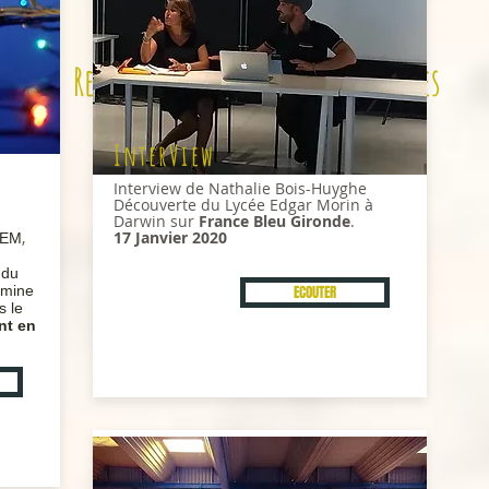
Rencontres et sorties inspirantes
InterView
Interview de Nathalie Bois-Huyghe
Découverte du Lycée Edgar Morin à
Darwin sur
France Bleu Gironde
.
,
17 Janvier 2020
LEM
 du
amine
ECOUTER
s le
nt en