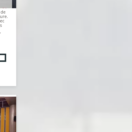
 de
ure.
vec
es
f