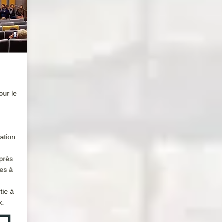
our le
ation
près
les à
tie à
x.