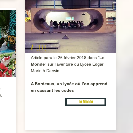
A lire
Article paru le 26 février 2018 dans "
Le
Monde
" sur l'aventure du Lycée Edgar
Morin à Darwin.
A Bordeaux, un lycée où l’on apprend
c
en cassant les codes
s,
Le Monde
.
i